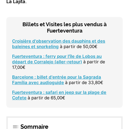
La Lajita
.
Billets et Visites les plus vendus à
Fuerteventura
Croisière d'observation des dauphins et des
baleines et snorkeling
à partir de 50,00€
Fuerteventura : ferry pour l'île de Lobos au
départ de Corralejo (aller-retour)
à partir de
17,00€
Barcelone : billet d'entrée pour la Sagrada
Família avec audioguide
à partir de 33,80€
Fuerteventura : safari en jeep sur la plage de
Cofete
à partir de 65,00€
Sommaire