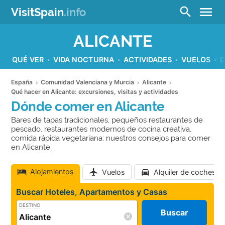
menu
search
VisitSpain
.info
ALICANTE
QUÉ VER
VIDA NOCTURNA
ACTIVIDADES
VUELOS
D
España
Comunidad Valenciana y Murcia
Alicante
Qué hacer en Alicante: excursiones, visitas y actividades
Dónde comer en Alicante
Bares de tapas tradicionales, pequeños restaurantes de
pescado, restaurantes modernos de cocina creativa,
comida rápida vegetariana: nuestros consejos para comer
en Alicante.
Alojamientos
Vuelos
Alquiler de coches
Buscar Hoteles, Apartamentos y Casas
DESTINO
Buscar