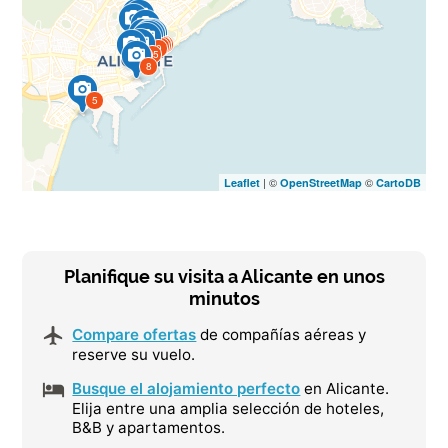
13
2
14
6
7
10
4
12
11
9
15
1
8
5
| ©
©
Leaflet
OpenStreetMap
CartoDB
Planifique su visita a Alicante en unos
minutos
Compare ofertas
de compañías aéreas y
reserve su vuelo.
Busque el alojamiento perfecto
en Alicante.
Elija entre una amplia selección de hoteles,
B&B y apartamentos.