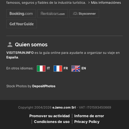
famosos, seguros y fiables de la industria turística.
Más informaciónes
Quien somos
VISITSPAIN
.INFO
es la guìa online para ayudarle a organizar su viaje en
España
.
En otros idiomas:
IT
FR
EN
Stock Photos by
DepositPhotos
Copyright 2004/2026
eJamo.com Srl
- VAT: IT01593450669
Promover su actividad
Informe de error
Condiciones de uso
Privacy Policy